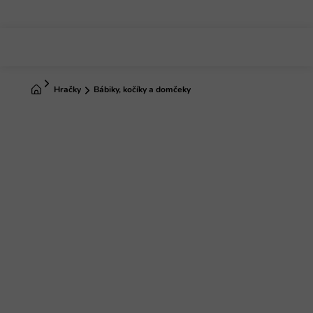
Prejsť
na
obsah
Domov
Hračky
Bábiky, kočíky a domčeky