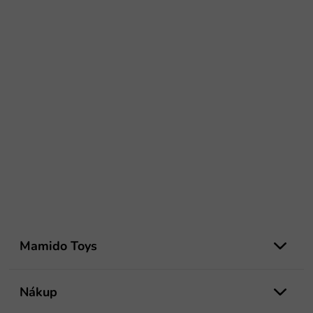
Z
á
Mamido Toys
p
ä
t
Nákup
i