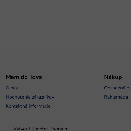
Z
á
p
ä
t
Mamido Toys
Nákup
i
O nás
Obchodné p
e
Hodnotenie zákazníkov
Reklamácia
Kontaktné informácie
Vytvoril Shoptet Premium