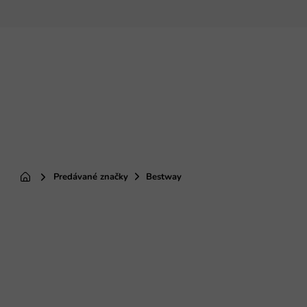
Prejsť
na
obsah
Predávané značky
Bestway
Domov