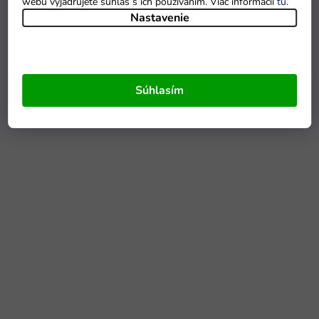
webu vyjadrujete súhlas s ich používaním. Viac informácií
tu
.
Nastavenie
Súhlasím