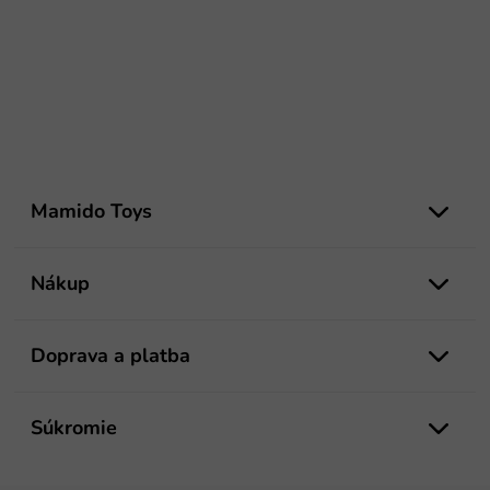
Z
á
Mamido Toys
p
ä
t
Nákup
i
e
Doprava a platba
Súkromie