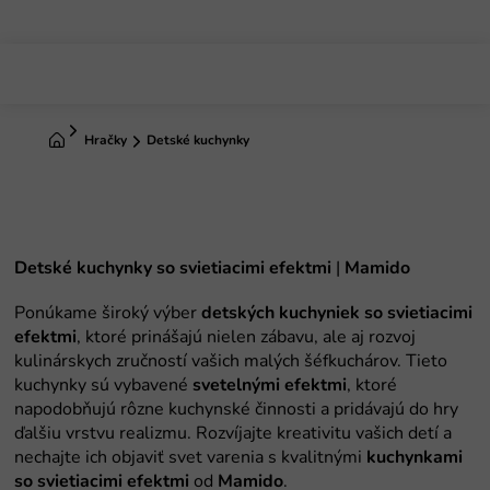
Prejsť
na
obsah
Domov
Hračky
Detské kuchynky
Detské kuchynky so svietiacimi efektmi
|
Mamido
Ponúkame široký výber
detských kuchyniek so svietiacimi
efektmi
, ktoré prinášajú nielen zábavu, ale aj rozvoj
kulinárskych zručností vašich malých šéfkuchárov. Tieto
kuchynky sú vybavené
svetelnými efektmi
, ktoré
napodobňujú rôzne kuchynské činnosti a pridávajú do hry
ďalšiu vrstvu realizmu. Rozvíjajte kreativitu vašich detí a
nechajte ich objaviť svet varenia s kvalitnými
kuchynkami
so svietiacimi efektmi
od
Mamido
.