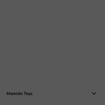
Z
á
Mamido Toys
p
ä