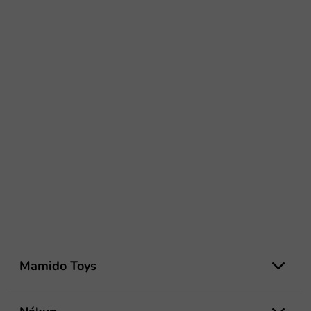
Z
á
Mamido Toys
p
ä