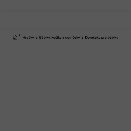
Prejsť
na
obsah
Domov
Hračky
Bábiky, kočíky a domčeky
Domčeky pre bábiky