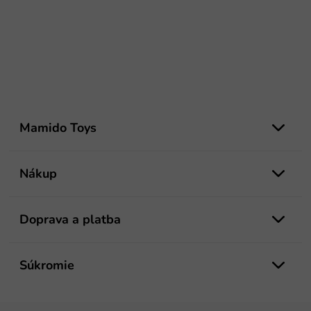
Z
á
Mamido Toys
p
ä
t
Nákup
i
e
Doprava a platba
Súkromie