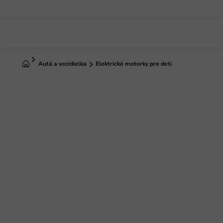
Prejsť
na
obsah
Domov
Autá a vozidielka
Elektrické motorky pre deti