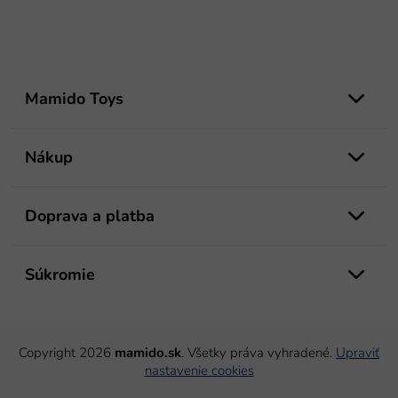
Z
á
Mamido Toys
p
ä
t
Nákup
i
e
Doprava a platba
Súkromie
Copyright 2026
mamido.sk
. Všetky práva vyhradené.
Upraviť
nastavenie cookies