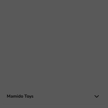
Z
á
Mamido Toys
p
ä