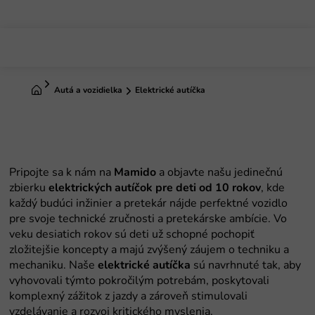
Prejsť
na
obsah
Domov
Autá a vozidielka
Elektrické autíčka
Mamido
elektrických autíčok pre deti od 10 rokov
elektrické autíčka