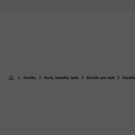
Prejsť
na
obsah
Hračky
Autá, lietadlá, lode
Garáže pre deti
Garážo
Domov