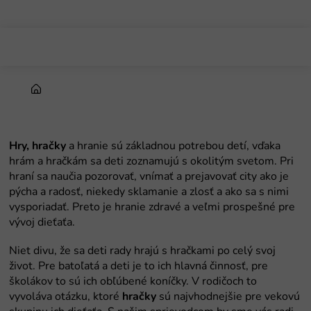
Prejsť
na
obsah
Domov
Hry, hračky
a hranie sú základnou potrebou detí, vďaka
hrám a hračkám sa deti zoznamujú s okolitým svetom. Pri
hraní sa naučia pozorovať, vnímať a prejavovať city ako je
pýcha a radosť, niekedy sklamanie a zlosť a ako sa s nimi
vysporiadať. Preto je hranie zdravé a veľmi prospešné pre
vývoj dieťaťa.
Niet divu, že sa deti rady hrajú s hračkami po celý svoj
život. Pre batoľatá a deti je to ich hlavná činnosť, pre
školákov to sú ich obľúbené koníčky. V rodičoch to
vyvoláva otázku, ktoré
hračky
sú najvhodnejšie pre vekovú