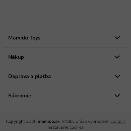
Z
á
Mamido Toys
p
ä
t
Nákup
i
e
Doprava a platba
Súkromie
Copyright 2026
mamido.sk
. Všetky práva vyhradené.
Upraviť
nastavenie cookies