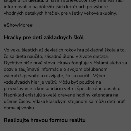
skupinu ich dieťaťa. S našim sprievodcom by sme vás radi
informovali o najdôležitejších kritériách pri výbere
vhodných detských hračiek pre všetky vekové skupiny.
#ShowMore#
Hračky pre deti základných škôl
Vo veku šiestich až deviatich rokov hrá základná škola a to,
čo sa dieťa naučilo, zásadnú úlohu v živote dieťaťa.
Dychtivo píše prvé slová. Hravo žongluje s číslami alebo sa
dozvie zaujímavé informácie o svojom obľúbenom
zvierati.Upevnite a rozvíjajte, čo sa naučili. Výber
vzdelávacích hier je veľký. Môžu byť použité na
precvičovanie a konsolidáciu veľmi špecifického obsahu.
Napríklad existujú skvelé drevené hodiny kalendára na
učenie časov. Vďaka klasickým stojanom sa môžu deti hrať
doma aj vonku.
Realizujte hravou formou realitu