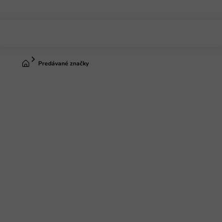
Prejsť
na
obsah
Domov
Predávané značky