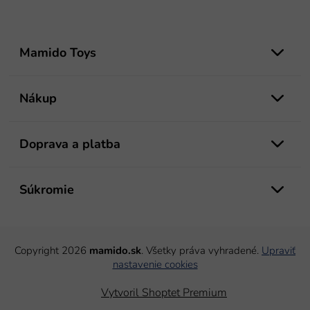
Z
á
Mamido Toys
p
ä
t
Nákup
i
e
Doprava a platba
Súkromie
Copyright 2026
mamido.sk
. Všetky práva vyhradené.
Upraviť
nastavenie cookies
Vytvoril Shoptet Premium