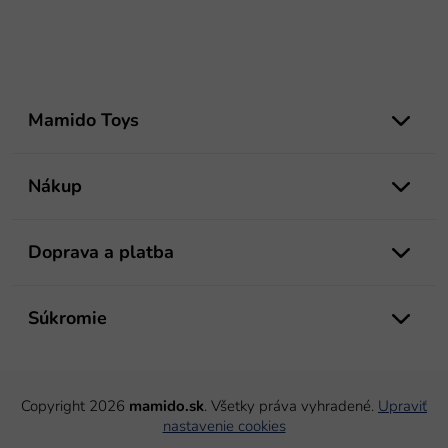
Z
á
Mamido Toys
p
ä
t
Nákup
i
e
Doprava a platba
Súkromie
Copyright 2026
mamido.sk
. Všetky práva vyhradené.
Upraviť
nastavenie cookies