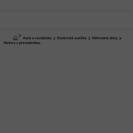
Prejsť
na
obsah
Domov
Autá a vozidielka
Elektrické autíčka
Náhradné diely
Motory s prevodovkou