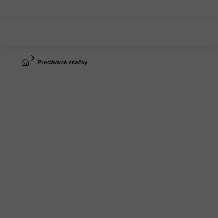
Prejsť
na
obsah
Domov
Predávané značky