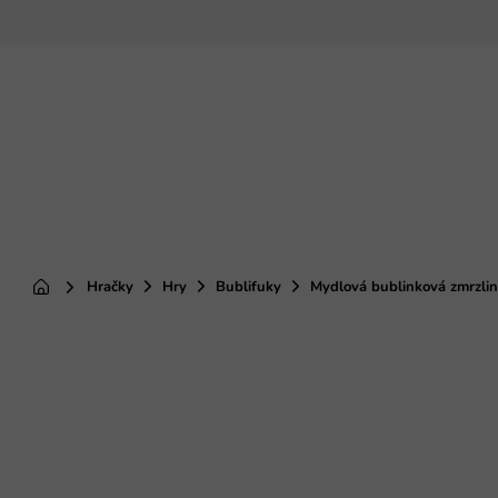
Prejsť
na
obsah
Hračky
Hry
Bublifuky
Mydlová bublinková zmrzlin
Domov