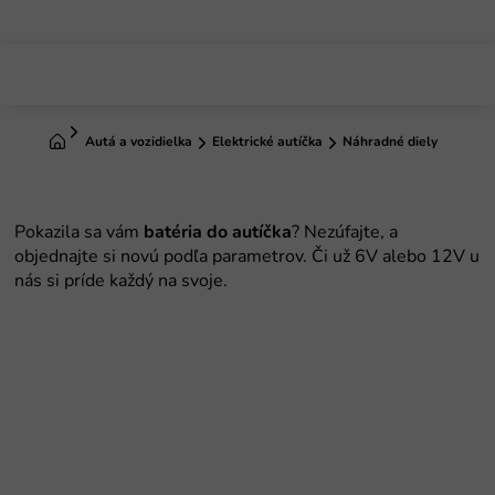
Prejsť
na
obsah
Domov
Autá a vozidielka
Elektrické autíčka
Náhradné diely
batéria do autíčka