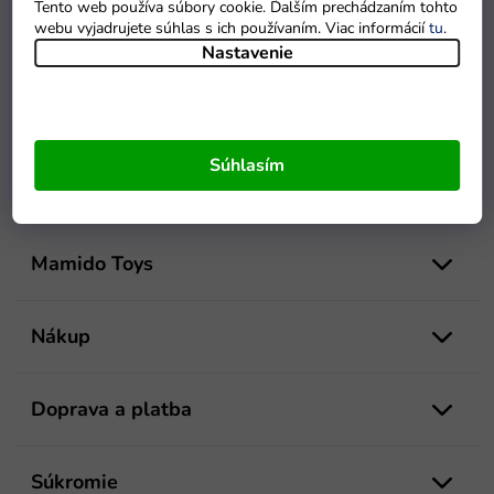
Tento web používa súbory cookie. Ďalším prechádzaním tohto
webu vyjadrujete súhlas s ich používaním. Viac informácií
tu
.
Nastavenie
Súhlasím
Z
á
Mamido Toys
p
ä
t
Nákup
i
e
Doprava a platba
Súkromie