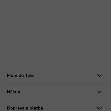
Z
á
Mamido Toys
p
ä
t
Nákup
i
e
Doprava a platba