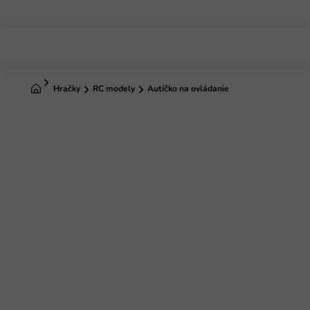
Prejsť
na
obsah
Domov
Hračky
RC modely
Autíčko na ovládanie