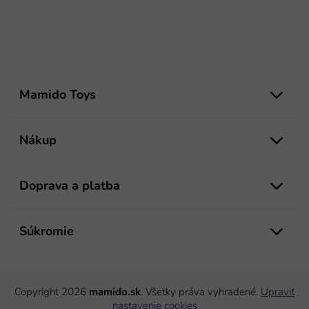
Z
á
Mamido Toys
p
ä
t
Nákup
i
e
Doprava a platba
Súkromie
Copyright 2026
mamido.sk
. Všetky práva vyhradené.
Upraviť
nastavenie cookies