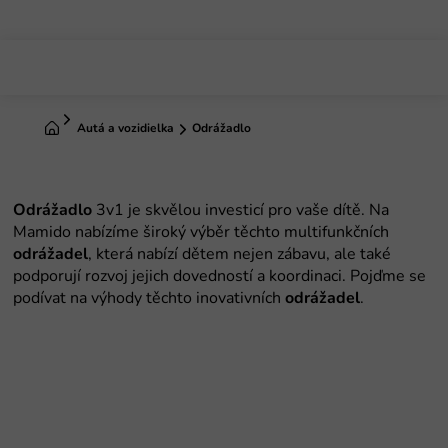
Prejsť
na
obsah
Domov
Autá a vozidielka
Odrážadlo
Odrážadlo
3v1 je skvělou investicí pro vaše dítě. Na
Mamido nabízíme široký výběr těchto multifunkčních
odrážadel
, která nabízí dětem nejen zábavu, ale také
podporují rozvoj jejich dovedností a koordinaci. Pojďme se
podívat na výhody těchto inovativních
odrážadel
.