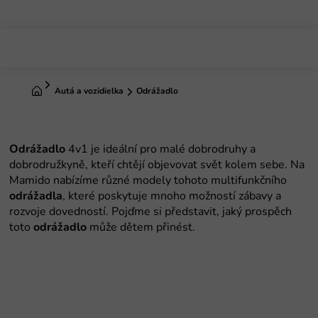
Prejsť
na
obsah
Domov
Autá a vozidielka
Odrážadlo
Odrážadlo
4v1 je ideální pro malé dobrodruhy a
dobrodružkyně, kteří chtějí objevovat svět kolem sebe. Na
Mamido nabízíme různé modely tohoto multifunkčního
odrážadla
, které poskytuje mnoho možností zábavy a
rozvoje dovedností. Pojďme si představit, jaký prospěch
toto
odrážadlo
může dětem přinést.