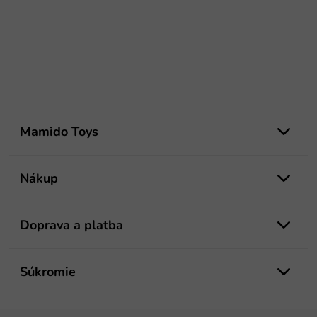
Z
á
Mamido Toys
p
ä
t
Nákup
i
e
Doprava a platba
Súkromie