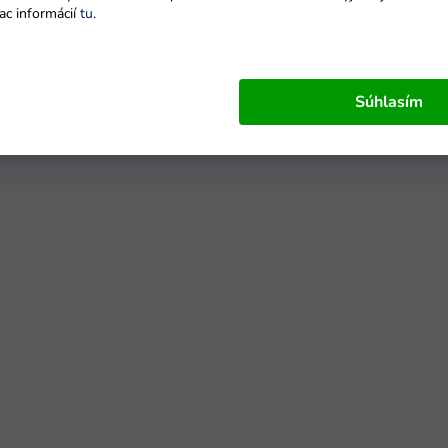
ac informácií
tu
.
Súhlasím