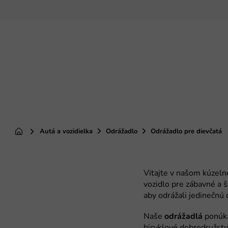
Prejsť
na
obsah
Autá a vozidielka
Odrážadlo
Odrážadlo pre dievčatá
Domov
odrážadlá