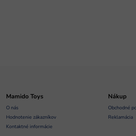
Z
á
p
ä
t
Mamido Toys
Nákup
i
O nás
Obchodné p
e
Hodnotenie zákazníkov
Reklamácia
Kontaktné informácie