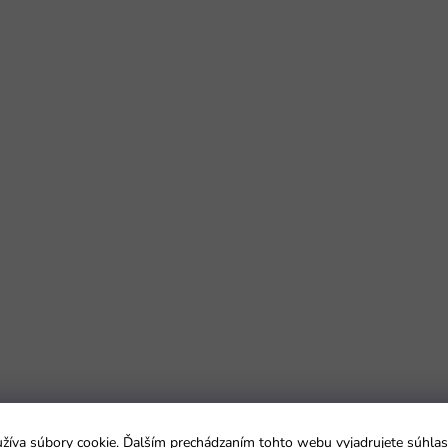
íva súbory cookie. Ďalším prechádzaním tohto webu vyjadrujete súhlas 