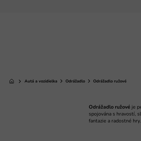
Prejsť
na
obsah
Autá a vozidielka
Odrážadlo
Odrážadlo ružové
Domov
Odrážadlo ružové
je p
spojována s hravostí, s
fantazie a radostné hry.