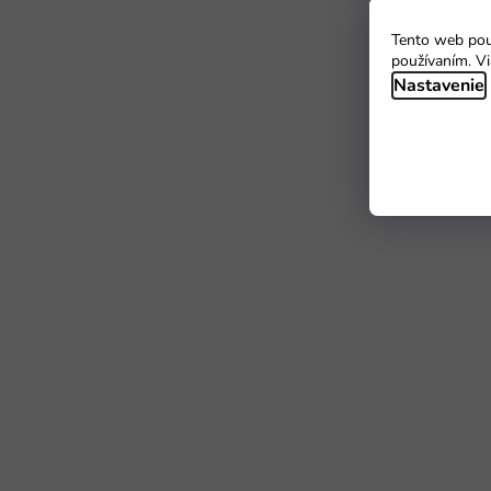
Tento web použ
používaním. Vi
Nastavenie