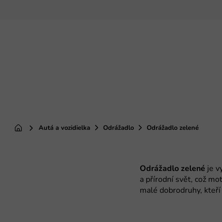
Prejsť
na
obsah
Autá a vozidielka
Odrážadlo
Odrážadlo zelené
Domov
Odrážadlo zelené
je v
a přírodní svět, což mo
malé dobrodruhy, kteří