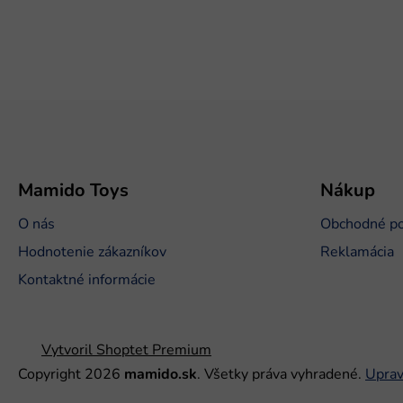
Z
á
p
ä
t
Mamido Toys
Nákup
i
O nás
Obchodné p
e
Hodnotenie zákazníkov
Reklamácia
Kontaktné informácie
Vytvoril Shoptet Premium
Copyright 2026
mamido.sk
. Všetky práva vyhradené.
Uprav