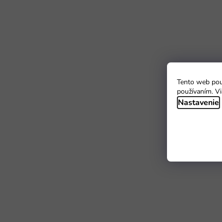
Tento web použ
používaním. Vi
Nastavenie