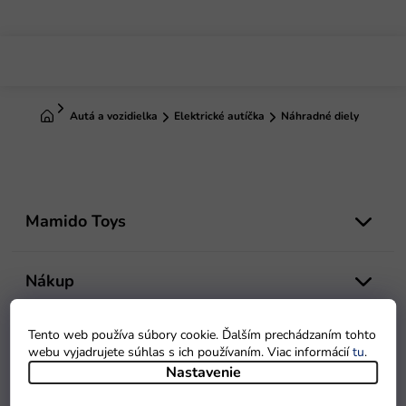
Prejsť
na
obsah
Domov
Autá a vozidielka
Elektrické autíčka
Náhradné diely
Z
á
Mamido Toys
p
ä
t
Nákup
i
e
Tento web používa súbory cookie. Ďalším prechádzaním tohto
Doprava a platba
webu vyjadrujete súhlas s ich používaním. Viac informácií
tu
.
Nastavenie
Súkromie