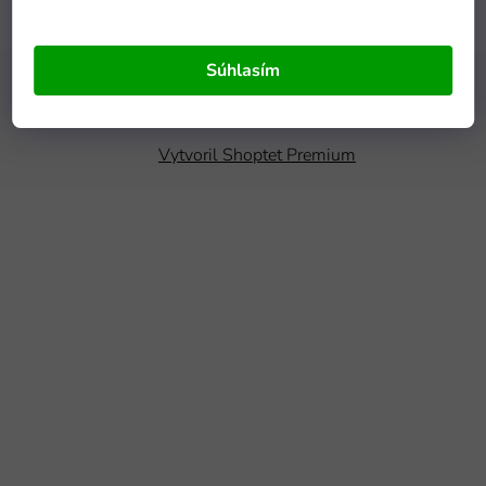
Súhlasím
Copyright 2026
mamido.sk
. Všetky práva vyhradené.
Upraviť
nastavenie cookies
Vytvoril Shoptet Premium