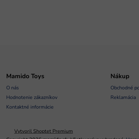
Z
á
p
ä
t
Mamido Toys
Nákup
i
O nás
Obchodné p
e
Hodnotenie zákazníkov
Reklamácia
Kontaktné informácie
Vytvoril Shoptet Premium