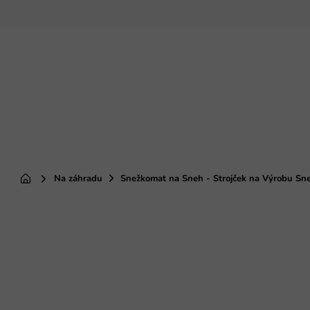
Prejsť
na
obsah
Na záhradu
Snežkomat na Sneh - Strojček na Výrobu Sn
Domov