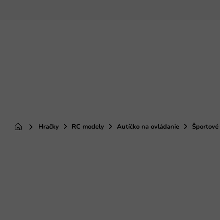
Prejsť
na
obsah
Hračky
RC modely
Autíčko na ovládanie
Športové
Domov