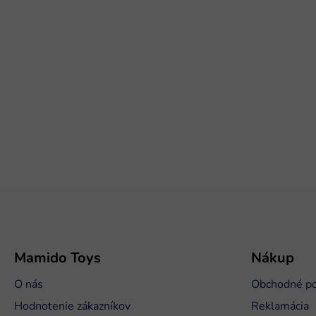
Z
á
p
ä
t
Mamido Toys
Nákup
i
O nás
Obchodné p
e
Hodnotenie zákazníkov
Reklamácia