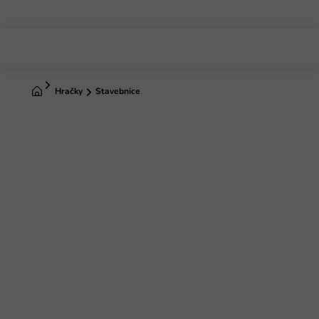
Prejsť
na
obsah
Domov
Hračky
Stavebnice