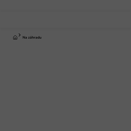
Prejsť
na
obsah
Domov
Na záhradu