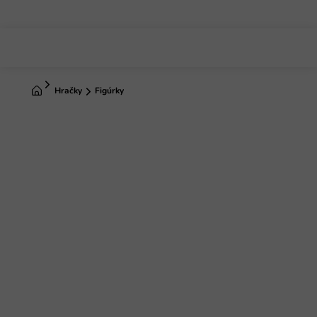
Prejsť
na
obsah
Domov
Hračky
Figúrky