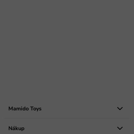
Z
á
Mamido Toys
p
ä
t
Nákup