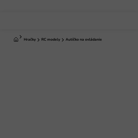
Prejsť
na
obsah
Domov
Hračky
RC modely
Autíčko na ovládanie