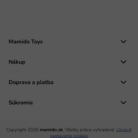
Z
á
Mamido Toys
p
ä
t
Nákup
i
e
Doprava a platba
Súkromie
Copyright 2026
mamido.sk
. Všetky práva vyhradené.
Upraviť
nastavenie cookies