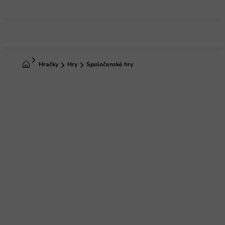
Prejsť
na
obsah
Domov
Hračky
Hry
Spoločenské hry