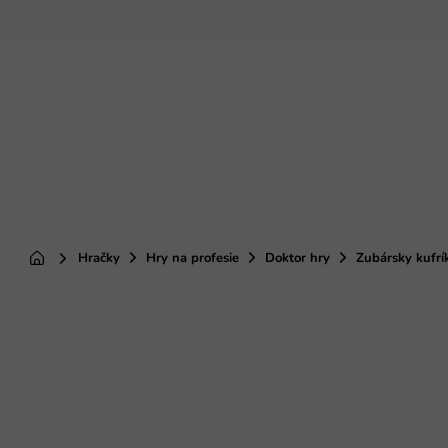
Prejsť
na
obsah
Hračky
Hry na profesie
Doktor hry
Zubársky kufrí
Domov