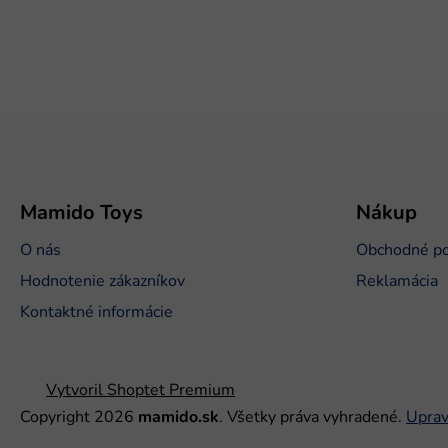
Z
á
p
ä
t
Mamido Toys
Nákup
i
O nás
Obchodné p
e
Hodnotenie zákazníkov
Reklamácia
Kontaktné informácie
Vytvoril Shoptet Premium
Copyright 2026
mamido.sk
. Všetky práva vyhradené.
Uprav