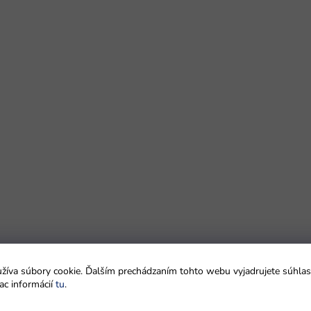
íva súbory cookie. Ďalším prechádzaním tohto webu vyjadrujete súhlas 
ac informácií
tu
.