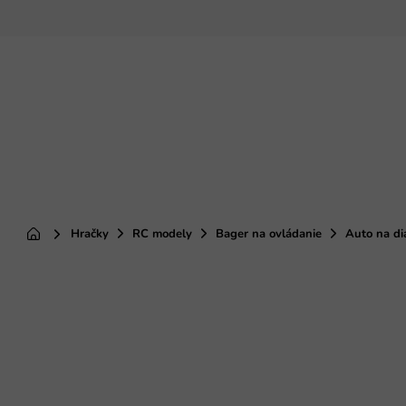
Prejsť
na
obsah
Hračky
RC modely
Bager na ovládanie
Auto na di
Domov