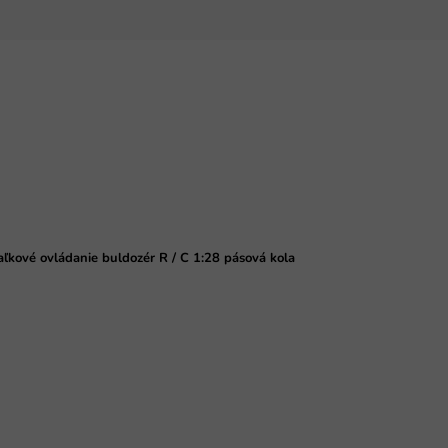
aľkové ovládanie buldozér R / C 1:28 pásová kola