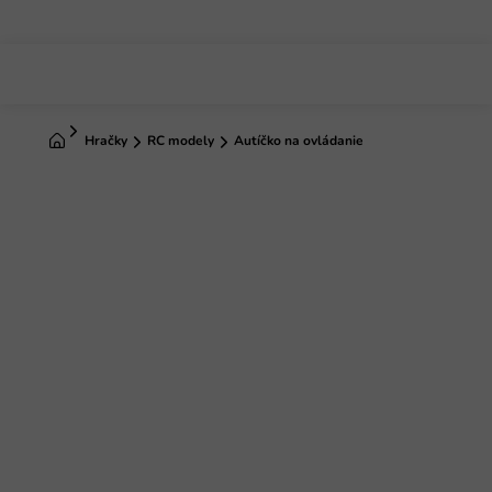
Prejsť
na
obsah
Domov
Hračky
RC modely
Autíčko na ovládanie