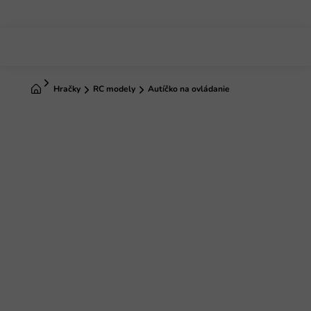
Prejsť
na
obsah
Domov
Hračky
RC modely
Autíčko na ovládanie