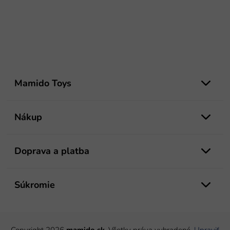
Z
á
Mamido Toys
p
ä
t
Nákup
i
e
Doprava a platba
Súkromie
Copyright 2026
mamido.sk
. Všetky práva vyhradené.
Upraviť