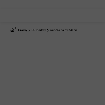
Prejsť
na
obsah
Domov
Hračky
RC modely
Autíčko na ovládanie