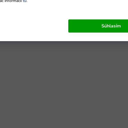
ac informácií
tu
.
Súhlasím