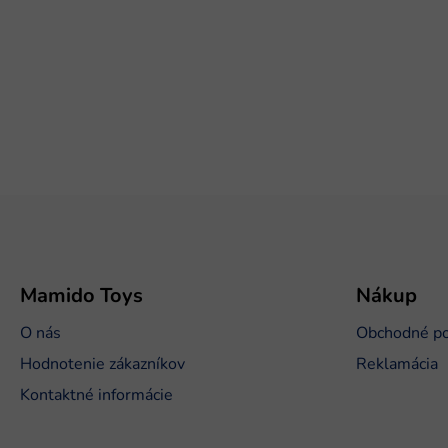
Z
á
p
ä
t
Mamido Toys
Nákup
i
O nás
Obchodné p
e
Hodnotenie zákazníkov
Reklamácia
Kontaktné informácie