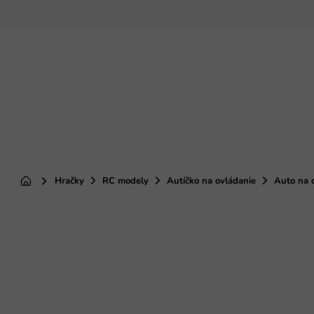
Prejsť
na
obsah
Hračky
RC modely
Autíčko na ovládanie
Auto na d
Domov