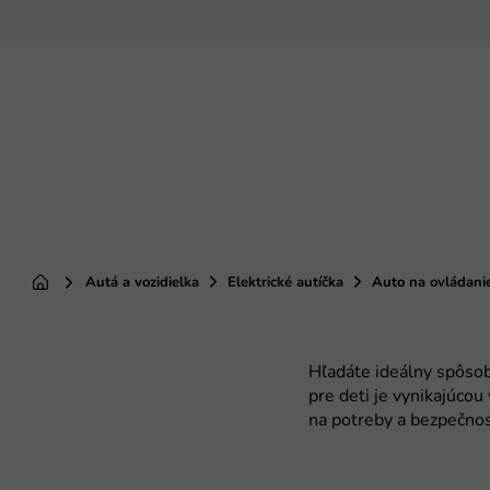
Prejsť
na
obsah
Autá a vozidielka
Elektrické autíčka
Auto na ovládanie
Domov
Hľadáte ideálny spôsob
pre deti je vynikajúcou
na potreby a bezpečnos