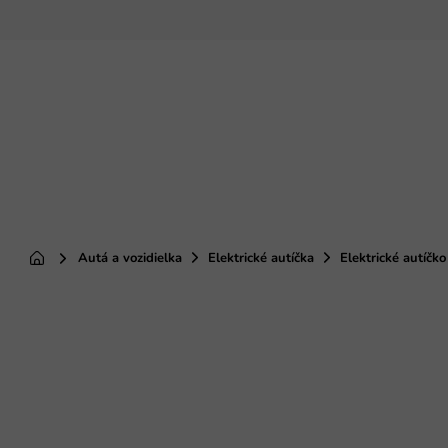
Prejsť
na
obsah
Autá a vozidielka
Elektrické autíčka
Elektrické autíč
Domov