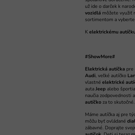
vozidlá
elektrickému
autíčk
#ShowMore#
Elektrická
autíčka
Audi
La
elektrické
autí
Jeep
autíčko
dia
autíčok