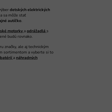
detských
elektrických
ajné
autíčko
tské
motorky
odrážadlá
batérií
náhradných