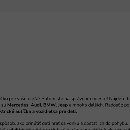
íčko
Mercedes
Audi
BMW
Jeep
ktrické
autíčka
a vozidielka pre deti.
elektrické
autá
pre
deti