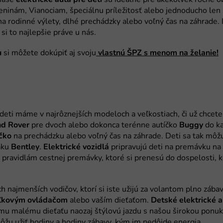
u
vlastnú ŠPZ s menom na želanie!
nd
Rover
Buggy
čko
Bentley
Elektrické
vozidlá
ľkovým ovládačom
Detské
elektrické
a