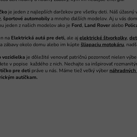
íčko
y
športové
automobily
Ford
Land Rover
Polic
Elektrická autá pre deti,
elektrické
štvorkolky
de
šliapaciu
motokáru
o
vozidielka
tíčko pre deti
náhradných
rickým autíčkam.