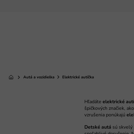
Prejsť
na
obsah
Autá a vozidielka
Elektrické autíčka
Domov
elektrické aut
ele
Detské
autá