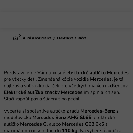
Prejsť
na
obsah
Domov
Autá a vozidielka
Elektrické autíčka
Predstavujeme Vám luxusné
elektrické
autíčko
Mercedes
pre všetky deti. Zmenšená kópia vozidla
Mercedes
, je tá
najlepšia voľba ako darček pre všetkých malých nadšencov.
Elektrické
autíčka
značky
Mercedes
im splnia ich sen.
Stačí zapnúť pás a šliapnuť na pedál.
Vyberte si spoľahlivé autíčko z radu
Mercedes
-
Benz
z
modelov ako
Mercedes Benz AMG SL65
, elektrické
autíčko
Mercedes G
, alebo
Mercedes G63 6x6
s
maximálnou nosnosťou
do 110 kg
. Na výber sú autíčka s