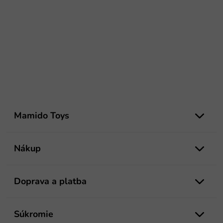
Z
á
Mamido Toys
p
ä
t
Nákup
i
e
Doprava a platba
Súkromie