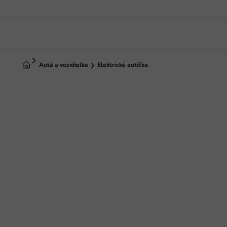
Prejsť
na
obsah
Domov
Autá a vozidielka
Elektrické autíčka