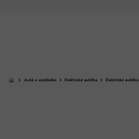
Prejsť
na
obsah
Autá a vozidielka
Elektrické autíčka
Elektrické autíčk
Domov