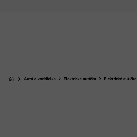
Prejsť
na
obsah
Autá a vozidielka
Elektrické autíčka
Elektrické autíč
Domov