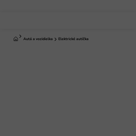
Prejsť
na
obsah
Domov
Autá a vozidielka
Elektrické autíčka