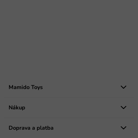
Z
á
Mamido Toys
p
ä
t
Nákup
i
e
Doprava a platba