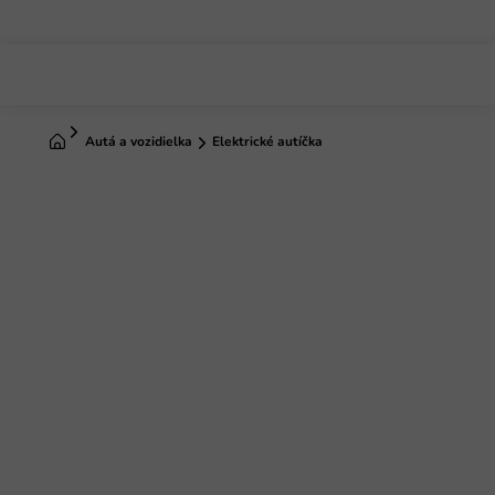
Prejsť
na
obsah
Domov
Autá a vozidielka
Elektrické autíčka