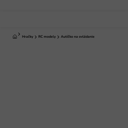
Prejsť
na
obsah
Domov
Hračky
RC modely
Autíčko na ovládanie