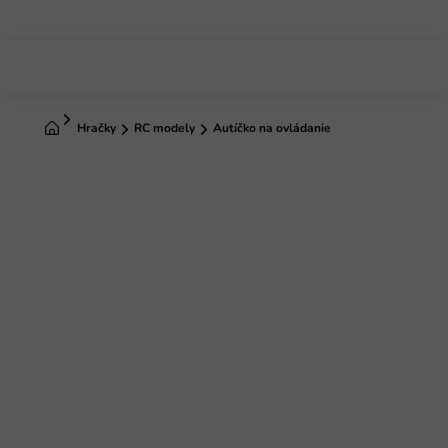
Prejsť
na
obsah
Domov
Hračky
RC modely
Autíčko na ovládanie