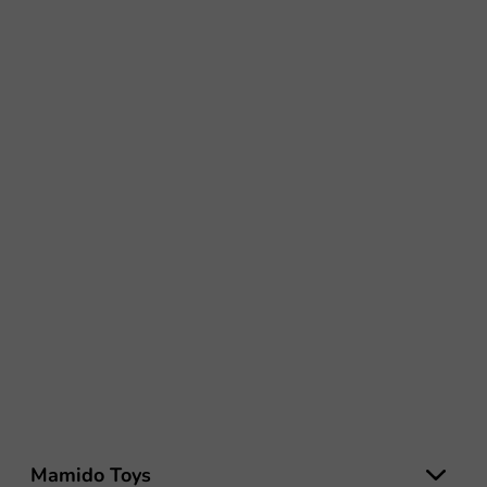
Z
á
Mamido Toys