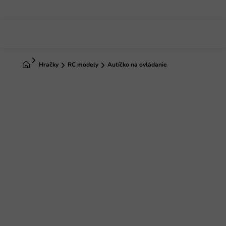
Prejsť
na
obsah
Domov
Hračky
RC modely
Autíčko na ovládanie