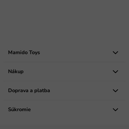
Z
á
Mamido Toys
p
ä
t
Nákup
i
e
Doprava a platba
Súkromie