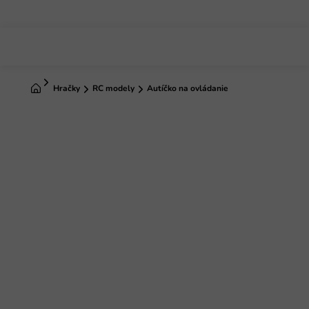
Prejsť
na
obsah
Domov
Hračky
RC modely
Autíčko na ovládanie