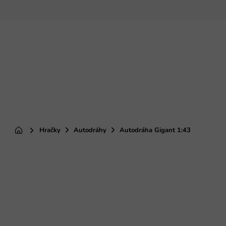
Prejsť
na
obsah
Hračky
Autodráhy
Autodráha Gigant 1:43
Domov